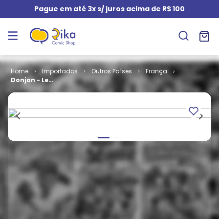
Pague em até 3x s/ juros acima de R$ 100
Importados
Outros Países
França
Donjon - Le
Roi De La
Bagarre