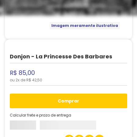
Imagem meramente ilustrativa
Donjon - La Princesse Des Barbares
R$
85
,
00
ou
2
x de
R$
42
,
50
comprar
Calcular frete e prazo de entrega