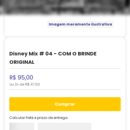
Imagem meramente ilustrativa
Disney Mix # 04 - COM O BRINDE
ORIGINAL
R$
95
,
00
ou
2
x de
R$
47
,
50
comprar
Calcular frete e prazo de entrega