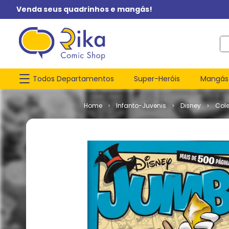
Venda seus quadrinhos e mangás!
O q
Todos Departamentos
Super-Heróis
Mangás
Infanto-Juvenis
Disney
Col