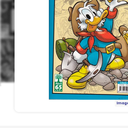
Image