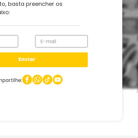
to, basta preencher os
ixo:
Enviar
partilhe: