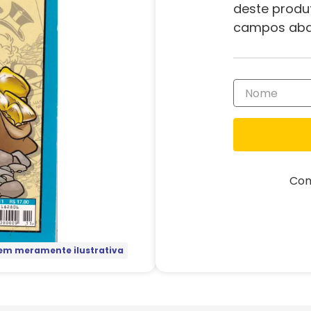
deste produ
campos aba
Com
m meramente ilustrativa