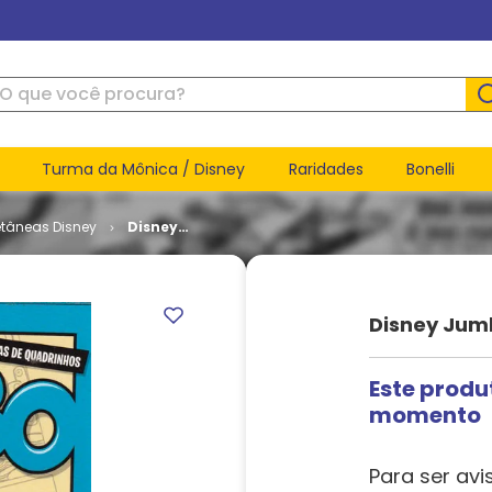
ue você procura?
Turma da Mônica / Disney
Raridades
Bonelli
etâneas Disney
Disney
Jumbo # 11
Disney Jumb
Este produ
momento
Para ser avi