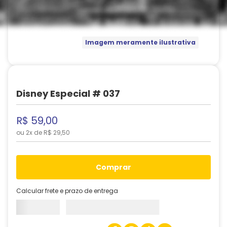
Imagem meramente ilustrativa
Disney Especial # 037
R$
59
,
00
ou
2
x de
R$
29
,
50
comprar
Calcular frete e prazo de entrega