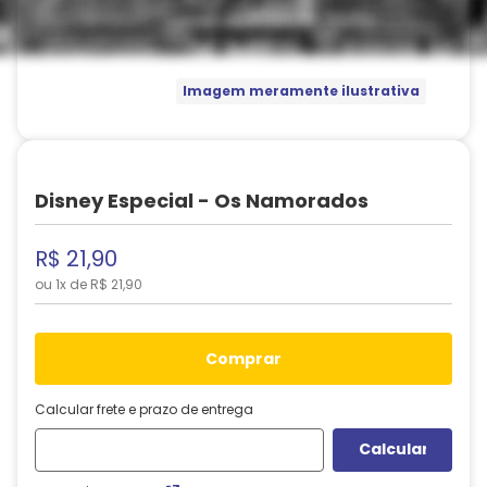
Imagem meramente ilustrativa
Disney Especial - Os Namorados
R$
21
,
90
ou
1
x de
R$
21
,
90
comprar
Calcular frete e prazo de entrega