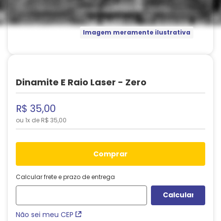
Imagem meramente ilustrativa
Dinamite E Raio Laser - Zero
R$
35
,
00
ou
1
x de
R$
35
,
00
comprar
Calcular frete e prazo de entrega
Não sei meu CEP