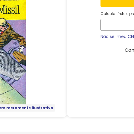
Calcular frete e p
Não sei meu CE
Com
m meramente ilustrativa