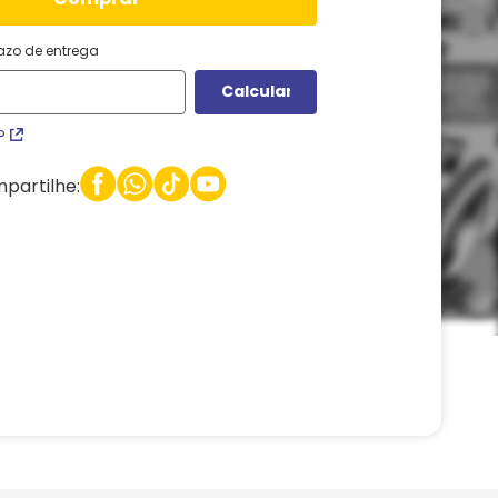
razo de entrega
P
partilhe: