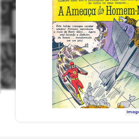
Image