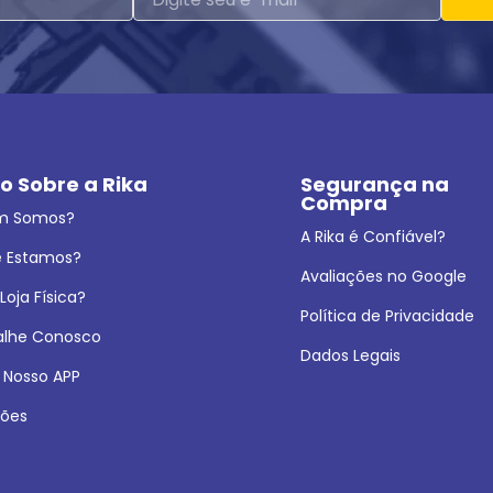
o Sobre a Rika
Segurança na 
Compra
m Somos?
A Rika é Confiável?
 Estamos?
Avaliações no Google
oja Física?
Política de Privacidade
alhe Conosco
Dados Legais
 Nosso APP
ões