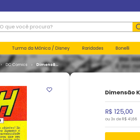
ue você procura?
Turma da Mônica / Disney
Raridades
Bonelli
DC Comics
Dimensão
K - 1ª série
# 20
Dimensão K 
R$
125
,
00
ou
3
x de
R$
41
,
66