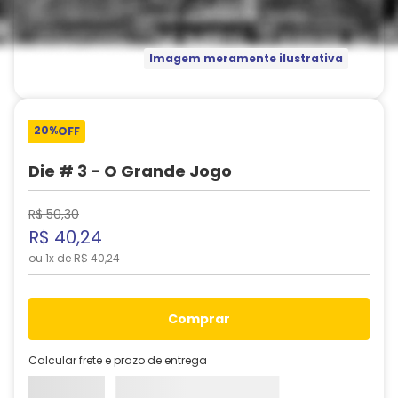
Imagem meramente ilustrativa
20%
OFF
Die # 3 - O Grande Jogo
R$
50
,
30
R$
40
,
24
ou
1
x de
R$
40
,
24
comprar
Calcular frete e prazo de entrega