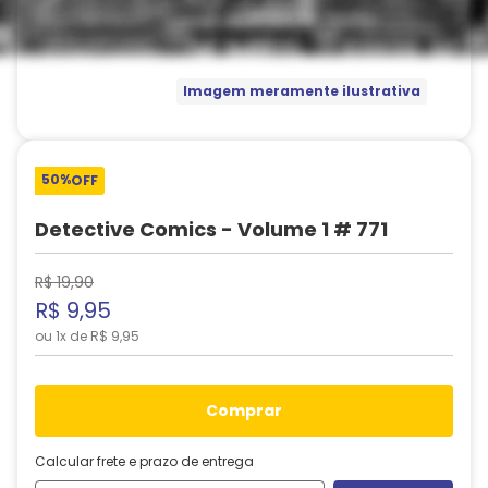
Imagem meramente ilustrativa
50%
OFF
Detective Comics - Volume 1 # 771
R$
19
,
90
R$
9
,
95
ou
1
x de
R$
9
,
95
comprar
Calcular frete e prazo de entrega