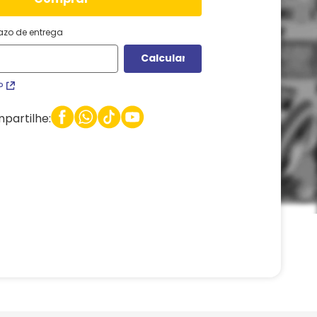
razo de entrega
P
partilhe: