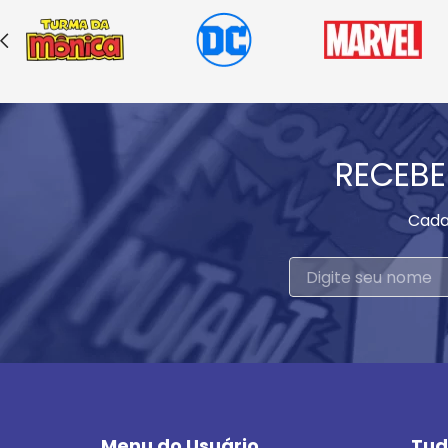
RECEBE
Cada
Menu do Usuário
Tud