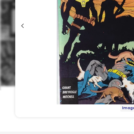
Image