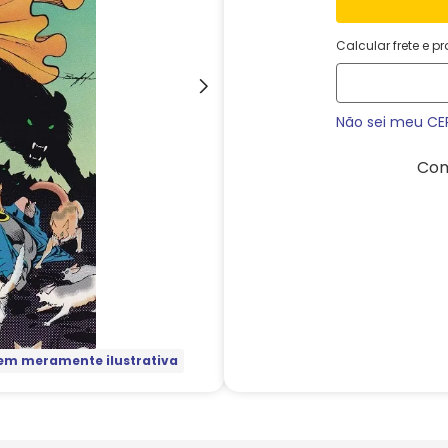
Calcular frete e p
Não sei meu CE
Com
m meramente ilustrativa