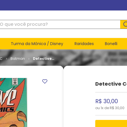
ue você procura?
Turma da Mônica / Disney
Raridades
Bonelli
DC
Batman
Detective
Comics -
Volume 1 #
612
Detective C
R$
30
,
00
ou
1
x de
R$
30
,
00