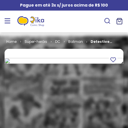
Pague em até 3x s/ juros acima de R$ 100
Super-heróis
DC
Batman
Detective
Comics - As 4
Primeiras
Histórias de
Batman