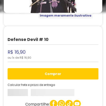
Imagem meramente ilustrativa
Defense Devil # 10
R$
16
,
90
ou
1
x de
R$
16
,
90
comprar
Calcular frete e prazo de entrega
Compartilhe: