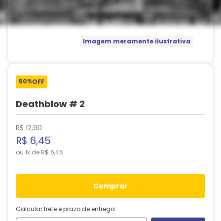
Imagem meramente ilustrativa
50%
OFF
Deathblow # 2
R$
12
,
90
R$
6
,
45
ou
1
x de
R$
6
,
45
comprar
Calcular frete e prazo de entrega