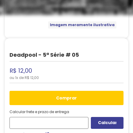
Imagem meramente ilustrativa
Deadpool - 5ª Série # 05
R$
12
,
00
ou
1
x de
R$
12
,
00
comprar
Calcular frete e prazo de entrega