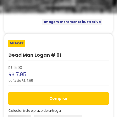
Imagem meramente ilustrativa
50%
OFF
Dead Man Logan # 01
R$
15
,
90
R$
7
,
95
ou
1
x de
R$
7
,
95
comprar
Calcular frete e prazo de entrega