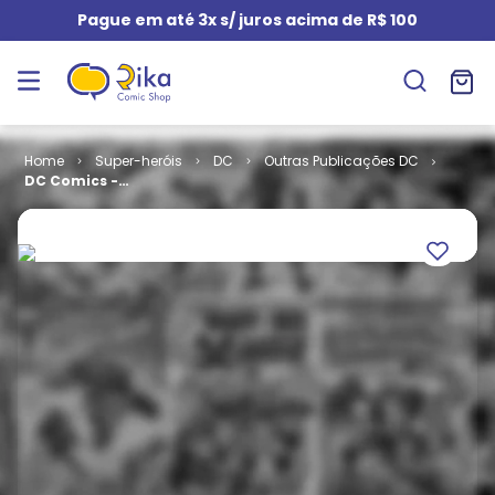
Pague em até 3x s/ juros acima de R$ 100
Super-heróis
DC
Outras Publicações DC
DC Comics -
Coleção de
Graphic
Novels # 118 -
Supergirl -
Morte e a
Família