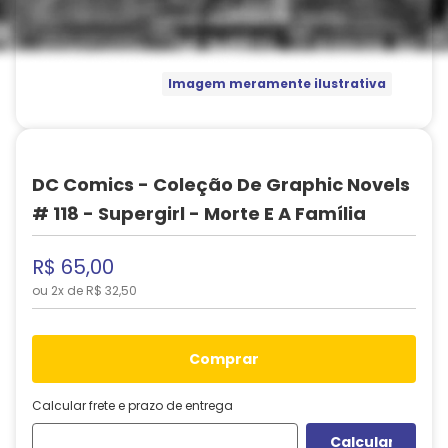
Imagem meramente ilustrativa
DC Comics - Coleção De Graphic Novels
# 118 - Supergirl - Morte E A Família
R$
65
,
00
ou
2
x de
R$
32
,
50
comprar
Calcular frete e prazo de entrega