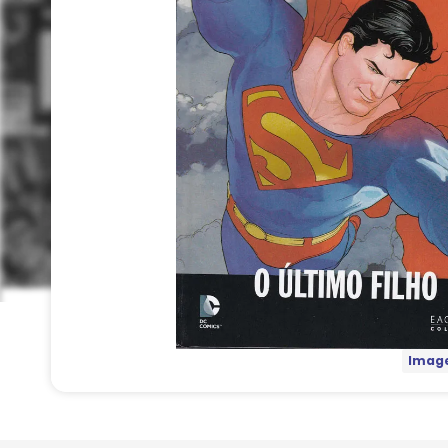
Image