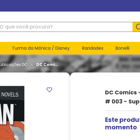
ue você procura?
Turma da Mônica / Disney
Raridades
Bonelli
Publicações DC
DC Comics
- Coleção
de Graphic
Novels #
003 -
DC Comics 
Superman
- O Último
# 003 - Sup
Filho
Este produ
momento