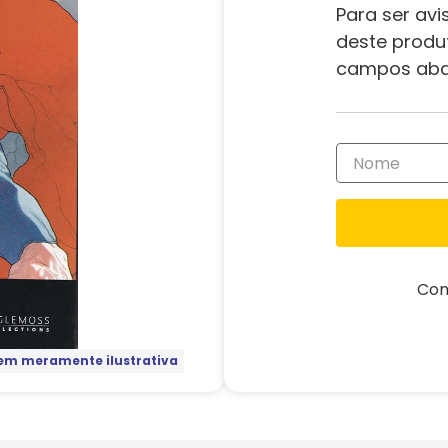
Para ser avi
deste produ
campos aba
Com
m meramente ilustrativa