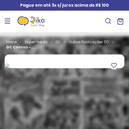
Pague em até 3x s/ juros acima de R$ 100
Super-heróis
DC
Outras Publicações DC
DC Comics -
Coleção de
Graphic
Novels -
Sagas
Definitivas #
35 -
Superman - A
Revanche do
Apocalypse