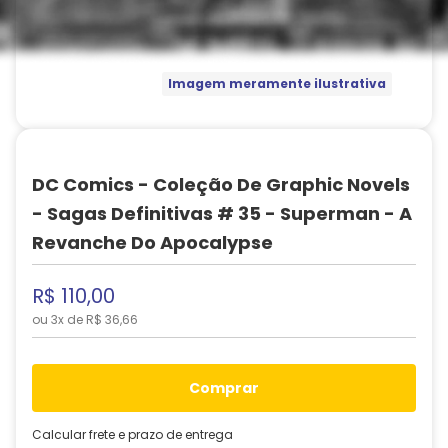
Imagem meramente ilustrativa
DC Comics - Coleção De Graphic Novels
- Sagas Definitivas # 35 - Superman - A
Revanche Do Apocalypse
R$
110
,
00
ou
3
x de
R$
36
,
66
comprar
Calcular frete e prazo de entrega