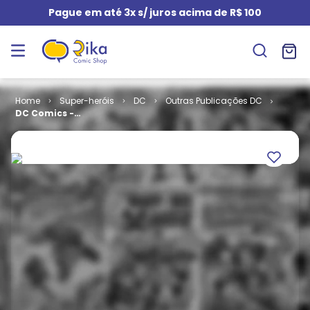
Pague em até 3x s/ juros acima de R$ 100
Super-heróis
DC
Outras Publicações DC
DC Comics -
Coleção de
Graphic
Novels -
Sagas
Definitivas #
32 -
Superman e
Batman - A
Saga dos
Super Filhos