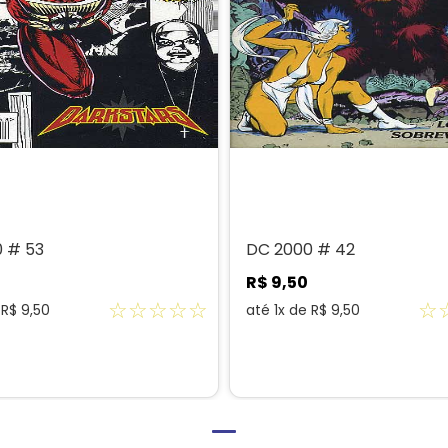
 # 53
DC 2000 # 42
R$
9
,
50
☆
☆
☆
☆
☆
☆
e
R$
9
,
50
até
1
x de
R$
9
,
50