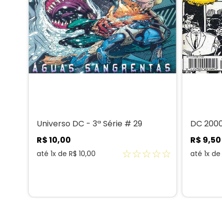
Universo DC - 3ª Série # 29
DC 2000
R$
10
,
00
R$
9
,
50
☆
☆
☆
☆
☆
até
1
x de
R$
10
,
00
até
1
x d