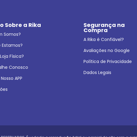
o Sobre a Rika
Segurança na 
Compra
m Somos?
A Rika é Confiável?
 Estamos?
Avaliações no Google
oja Física?
Política de Privacidade
alhe Conosco
Dados Legais
 Nosso APP
ões