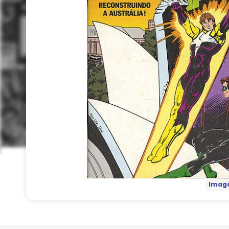
Image