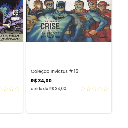
Coleção Invictus # 15
R$
34
,
00
☆
☆
☆
☆
☆
☆
☆
☆
☆
até
1
x de
R$
34
,
00