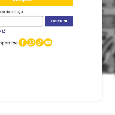
razo de entrega
P
partilhe: