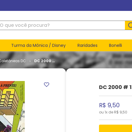
ue você procura?
Turma da Mônica / Disney
Raridades
Bonelli
Coletâneas DC
DC 2000 #
13
DC 2000 # 1
R$
9
,
50
ou
1
x de
R$
9
,
50