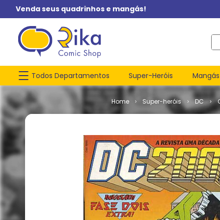
Venda seus quadrinhos e mangás!
O q
Todos Departamentos
Super-Heróis
Mangás
Super-heróis
DC