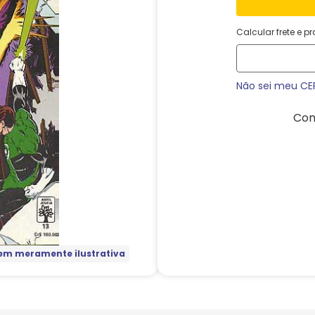
Calcular frete e p
Não sei meu CE
Com
m meramente ilustrativa