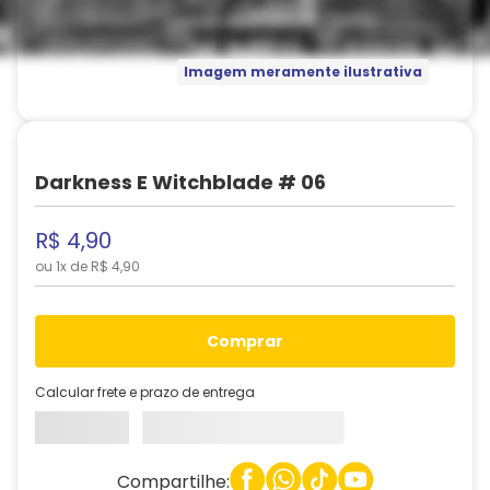
Imagem meramente ilustrativa
Darkness E Witchblade # 06
R$
4
,
90
ou
1
x de
R$
4
,
90
comprar
Calcular frete e prazo de entrega
Compartilhe: