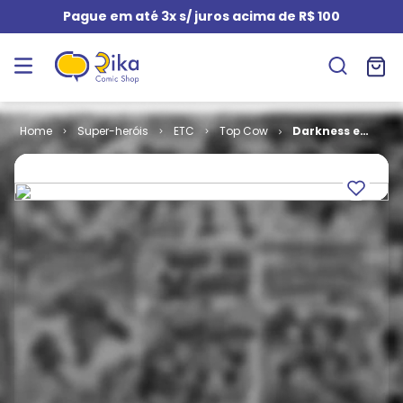
Pague em até 3x s/ juros acima de R$ 100
Super-heróis
ETC
Top Cow
Darkness e
Witchblade #
06