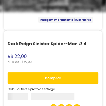
Imagem meramente ilustrativa
Dark Reign Sinister Spider-Man # 4
R$
22
,
00
ou
1
x de
R$
22
,
00
comprar
Calcular frete e prazo de entrega