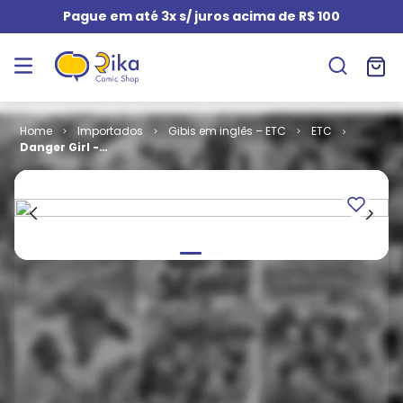
Pague em até 3x s/ juros acima de R$ 100
Importados
Gibis em inglês – ETC
ETC
Danger Girl -
Body Shots
(TPB)