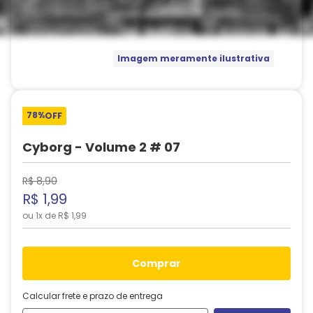
Imagem meramente ilustrativa
78%
OFF
Cyborg - Volume 2 # 07
R$
8
,
90
R$
1
,
99
ou
1
x de
R$
1
,
99
comprar
Calcular frete e prazo de entrega