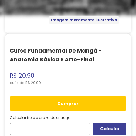
Imagem meramente ilustrativa
Curso Fundamental De Mangá -
Anatomia Básica E Arte-Final
R$
20
,
90
ou
1
x de
R$
20
,
90
comprar
Calcular frete e prazo de entrega