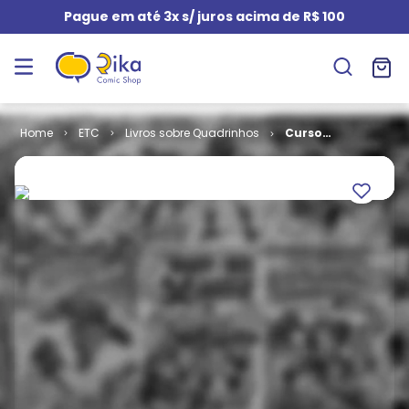
Pague em até 3x s/ juros acima de R$ 100
ETC
Livros sobre Quadrinhos
Curso
Fundamental
de Mangá -
Anatomia
Básica e Arte-
Final