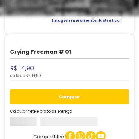
Imagem meramente ilustrativa
Crying Freeman # 01
R$
14
,
90
ou
1
x de
R$
14
,
90
comprar
Calcular frete e prazo de entrega
Compartilhe: