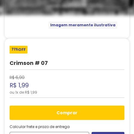
Imagem meramente ilustrativa
71%
OFF
Crimson # 07
R$
6
,
90
R$
1
,
99
ou
1
x de
R$
1
,
99
comprar
Calcular frete e prazo de entrega