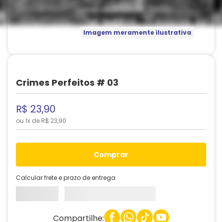
Imagem meramente ilustrativa
Crimes Perfeitos # 03
R$
23
,
90
ou
1
x de
R$
23
,
90
comprar
Calcular frete e prazo de entrega
Compartilhe: