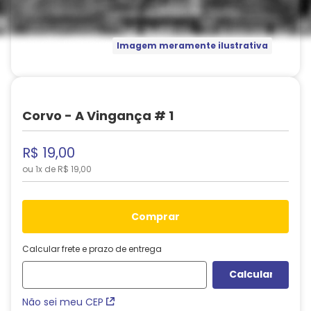
Imagem meramente ilustrativa
Corvo - A Vingança # 1
R$
19
,
00
ou
1
x de
R$
19
,
00
comprar
Calcular frete e prazo de entrega
Não sei meu CEP