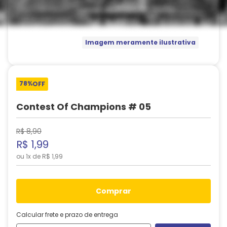
Imagem meramente ilustrativa
78%
OFF
Contest Of Champions # 05
R$
8
,
90
R$
1
,
99
ou
1
x de
R$
1
,
99
comprar
Calcular frete e prazo de entrega