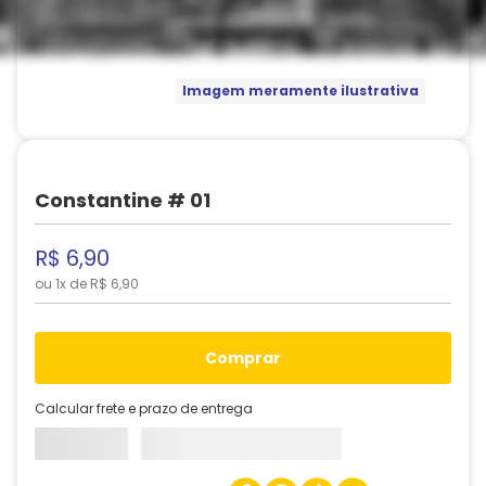
Imagem meramente ilustrativa
Constantine # 01
R$
6
,
90
ou
1
x de
R$
6
,
90
comprar
Calcular frete e prazo de entrega