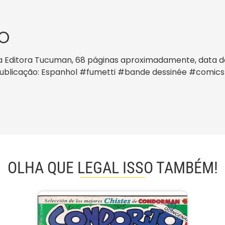
O
 Editora Tucuman, 68 páginas aproximadamente, data de pu
a publicação: Espanhol #fumetti #bande dessinée #comic
OLHA QUE LEGAL ISSO TAMBÉM!