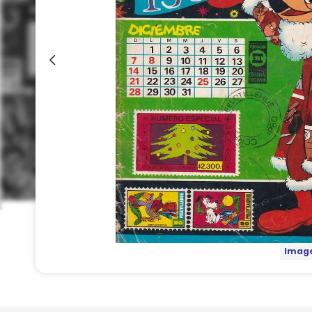
Image