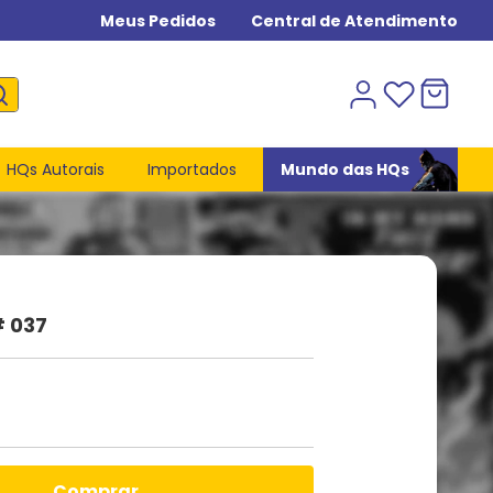
Meus Pedidos
Central de Atendimento
HQs Autorais
Importados
Mundo das HQs
# 037
comprar