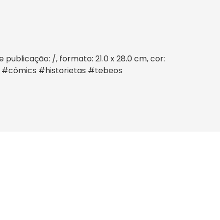
blicação: /, formato: 21.0 x 28.0 cm, cor:
s #cómics #historietas #tebeos