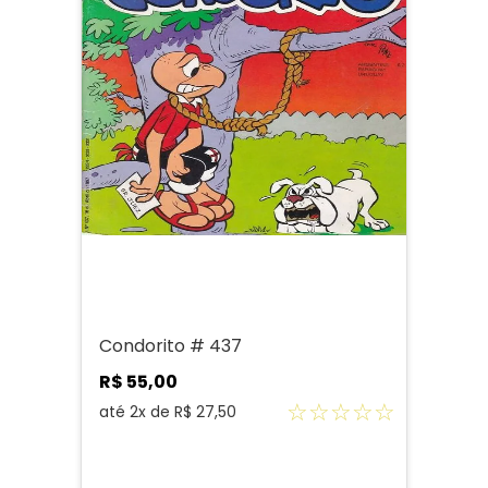
Condorito # 437
R$
55
,
00
☆
☆
☆
☆
☆
até
2
x de
R$
27
,
50