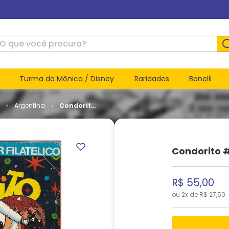
ue você procura?
Turma da Mônica / Disney
Raridades
Bonelli
s
Argentina
Condorito
# 037
Condorito 
R$
55
,
00
ou
2
x de
R$
27
,
50