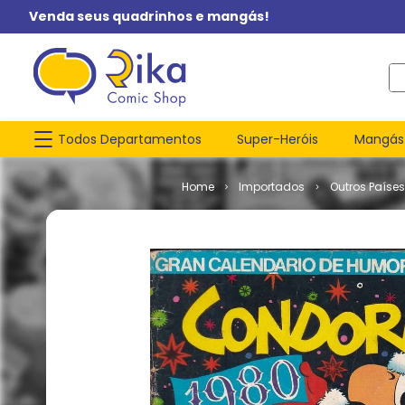
Venda seus quadrinhos e mangás!
O q
Todos Departamentos
Super-Heróis
Mangás
Importados
Outros Paíse