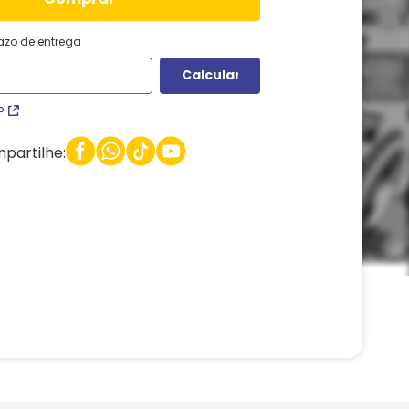
razo de entrega
P
partilhe: