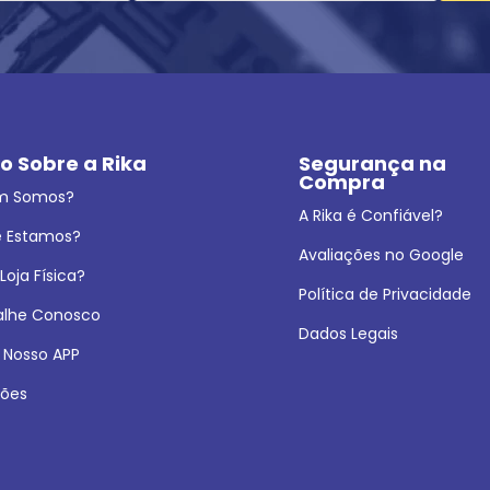
o Sobre a Rika
Segurança na 
Compra
m Somos?
A Rika é Confiável?
 Estamos?
Avaliações no Google
oja Física?
Política de Privacidade
alhe Conosco
Dados Legais
 Nosso APP
ões