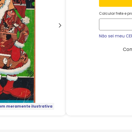
Calcular frete e p
Não sei meu CE
Com
m meramente ilustrativa