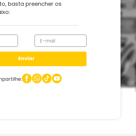
to, basta preencher os
ixo:
Enviar
partilhe: