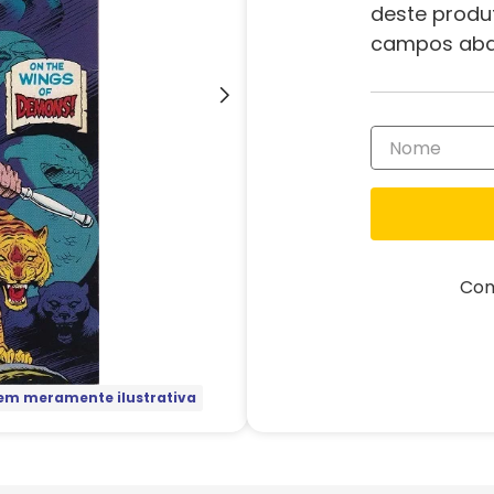
deste produ
campos aba
Com
m meramente ilustrativa