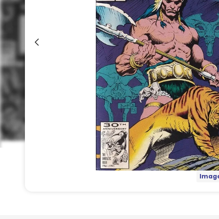
Image