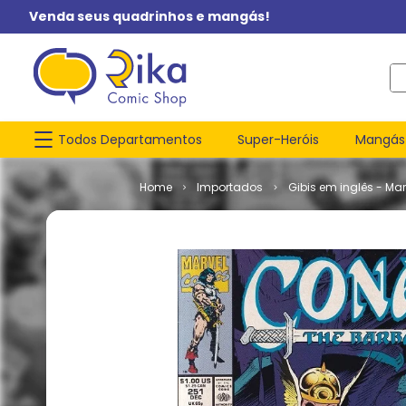
Venda seus quadrinhos e mangás!
O q
Todos Departamentos
Super-Heróis
Mangás
Importados
Gibis em inglês - Mar