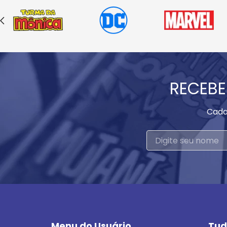
RECEBE
Cada
Menu do Usuário
Tud