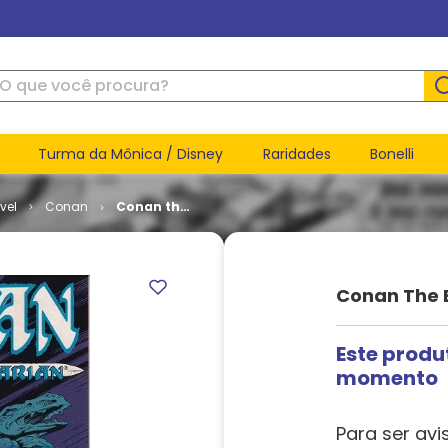
ue você procura?
Turma da Mônica / Disney
Raridades
Bonelli
vel
Conan
Conan the
Barbarian
- Volume 1
# 251
Conan The B
Este produ
momento
Para ser avi