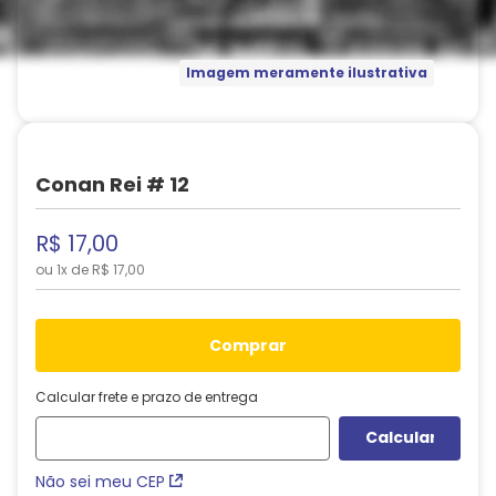
Imagem meramente ilustrativa
Conan Rei # 12
R$
17
,
00
ou
1
x de
R$
17
,
00
comprar
Calcular frete e prazo de entrega
Não sei meu CEP