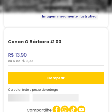
Imagem meramente ilustrativa
Conan O Bárbaro # 03
R$
13
,
90
ou
1
x de
R$
13
,
90
comprar
Calcular frete e prazo de entrega
Compartilhe: