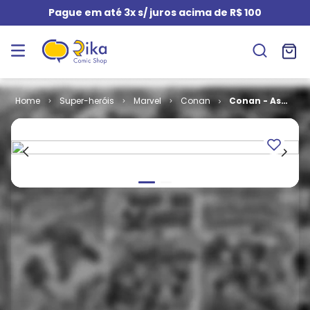
Pague em até 3x s/ juros acima de R$ 100
Super-heróis
Marvel
Conan
Conan - As
Tiras de
Jornal -
Volume 2 -
1979-1981