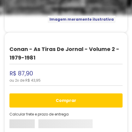
Imagem meramente ilustrativa
Conan - As Tiras De Jornal - Volume 2 -
1979-1981
R$
87
,
90
ou
2
x de
R$
43
,
95
comprar
Calcular frete e prazo de entrega