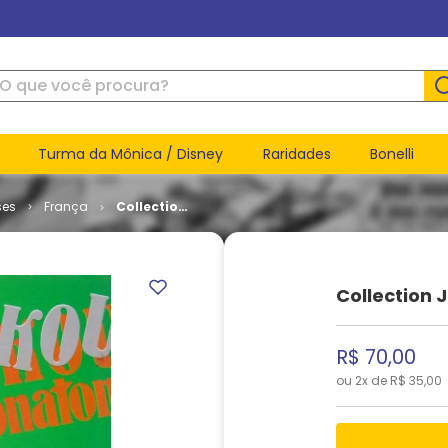
ue você procura?
Turma da Mônica / Disney
Raridades
Bonelli
ses
França
Collection
Jackpot #
06 -
Champakou
Collection
R$
70
,
00
ou
2
x de
R$
35
,
00