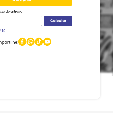
razo de entrega
P
partilhe: