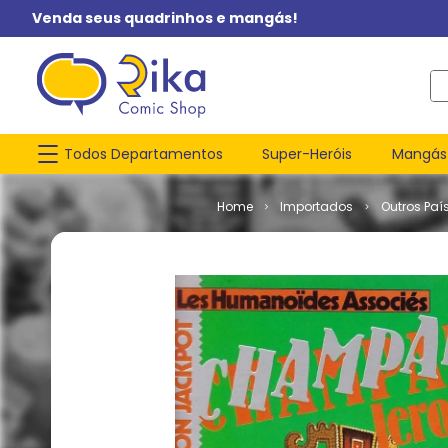
Venda seus quadrinhos e mangás!
O q
Todos Departamentos
Super-Heróis
Mangás
Importados
Outros Paí