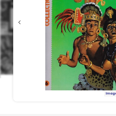
Image