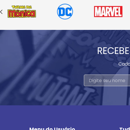
RECEBE
Cada
Menu do Usuário
Tud