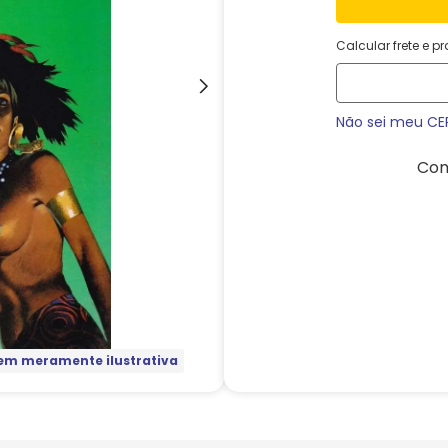
Calcular frete e p
Não sei meu CE
Com
m meramente ilustrativa