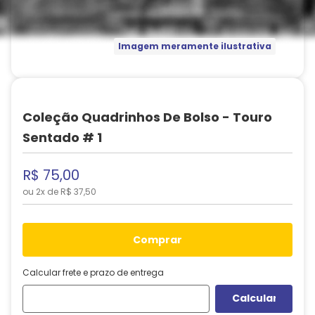
Imagem meramente ilustrativa
Coleção Quadrinhos De Bolso - Touro
Sentado # 1
R$
75
,
00
ou
2
x de
R$
37
,
50
comprar
Calcular frete e prazo de entrega