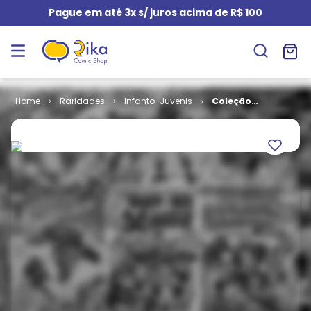
Pague em até 3x s/ juros acima de R$ 100
Raridades
Infanto-Juvenis
Coleção
Quadrinhos
de Bolso -
Touro
Sentado # 1