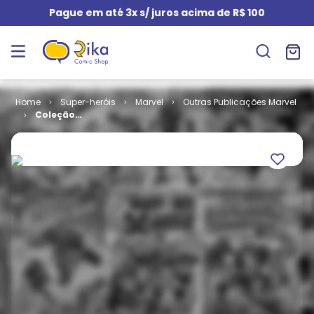
Pague em até 3x s/ juros acima de R$ 100
Super-heróis
Marvel
Outras Publicações Marvel
Coleção
Definitiva do
Homem-
Aranha - 2ª
Série # 09