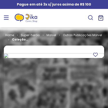
Pague em até 3x s/ juros acima de R$ 100
Super-heróis
Marvel
Outras Publicações Marvel
Coleção
Definitiva do
Homem-
Aranha - 2ª
Série # 02