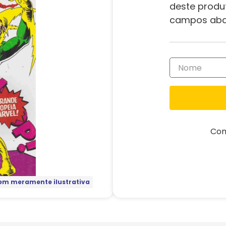
deste produ
campos aba
Com
m meramente ilustrativa