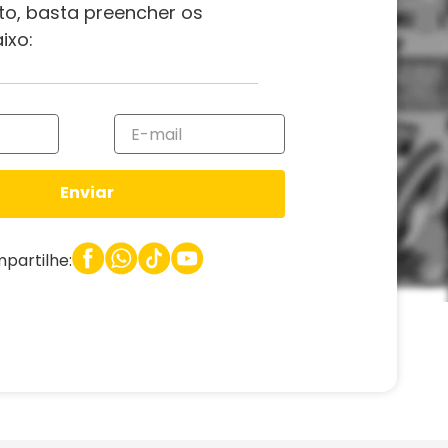
to, basta preencher os
ixo:
Enviar
partilhe: