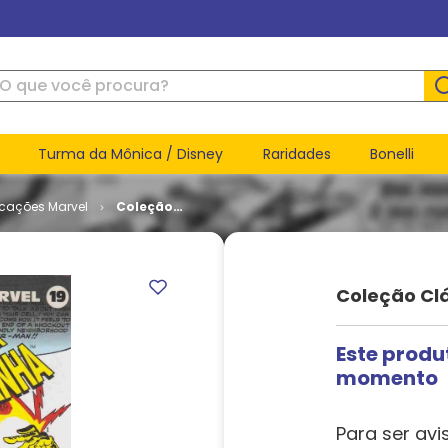
ue você procura?
Turma da Mônica / Disney
Raridades
Bonelli
icações Marvel
Coleção
Clássica
Marvel #
19
Coleção Clá
Este produ
momento
Para ser avi