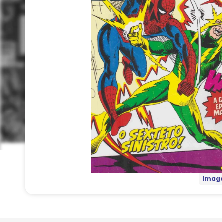
Image