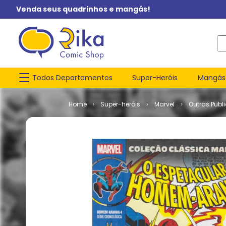
Venda seus quadrinhos e mangás!
O q
Todos Departamentos
Super-Heróis
Mangás
Super-heróis
Marvel
Outras Publ