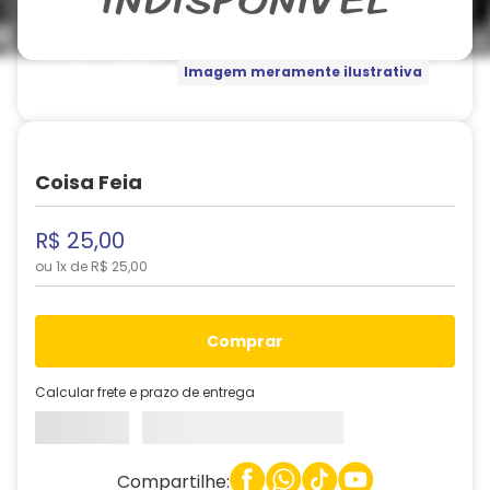
Imagem meramente ilustrativa
Coisa Feia
R$
25
,
00
ou
1
x de
R$
25
,
00
comprar
Calcular frete e prazo de entrega
Compartilhe: