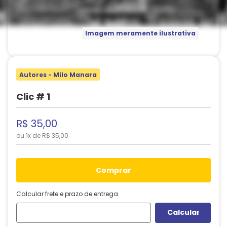
Imagem meramente ilustrativa
Autores - Milo Manara
Clic # 1
R$
35
,
00
ou
1
x de
R$
35
,
00
comprar
Calcular frete e prazo de entrega