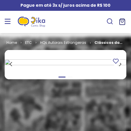
Pague em até 3x s/ juros acima de R$ 100
ETC
HQs Autorais Estrangeiras
Clássicos da
Literatura em
Quadrinhos #
08 - Guerra e
Paz (Capa
Dura)