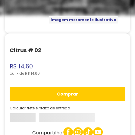
Imagem meramente ilustrativa
Citrus # 02
R$
14
,
60
ou
1
x de
R$
14
,
60
comprar
Calcular frete e prazo de entrega
Compartilhe: