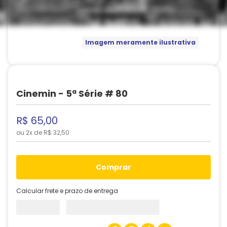
Imagem meramente ilustrativa
Cinemin - 5ª Série # 80
R$
65
,
00
ou
2
x de
R$
32
,
50
comprar
Calcular frete e prazo de entrega