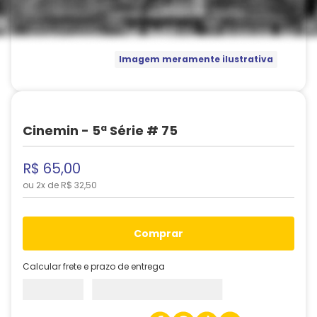
Imagem meramente ilustrativa
Cinemin - 5ª Série # 75
R$
65
,
00
ou
2
x de
R$
32
,
50
comprar
Calcular frete e prazo de entrega