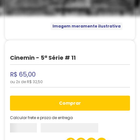
Imagem meramente ilustrativa
Cinemin - 5ª Série # 11
R$
65
,
00
ou
2
x de
R$
32
,
50
comprar
Calcular frete e prazo de entrega