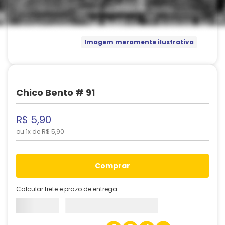
Imagem meramente ilustrativa
Chico Bento # 91
R$
5
,
90
ou
1
x de
R$
5
,
90
comprar
Calcular frete e prazo de entrega